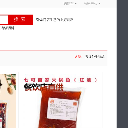
购物车
商家中心
引爆门店生意的上好调料
爽汤锅调料
火锅
共 24 件商品