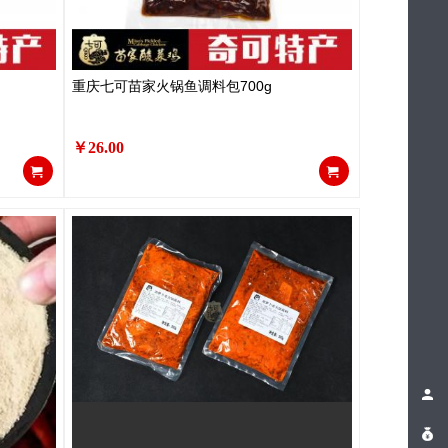
重庆七可苗家火锅鱼调料包700g
￥26.00