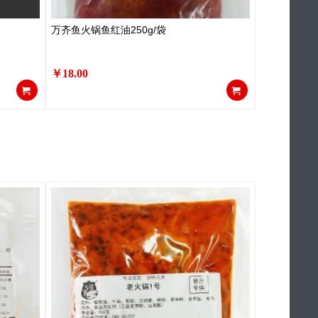
万齐鱼火锅鱼红油250g/袋
￥18.00