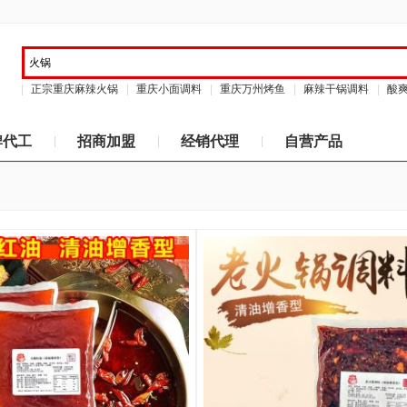
正宗重庆麻辣火锅
重庆小面调料
重庆万州烤鱼
麻辣干锅调料
酸
牌代工
招商加盟
经销代理
自营产品