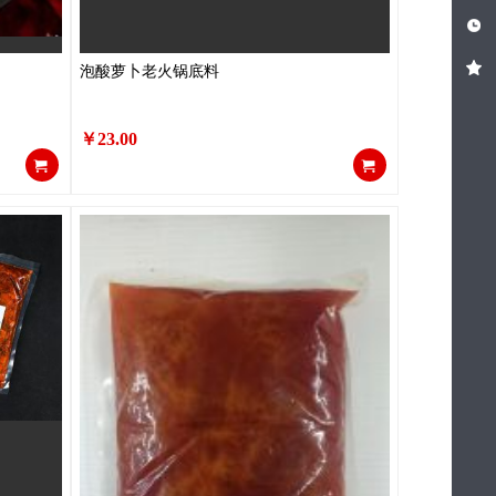
泡酸萝卜老火锅底料
￥23.00