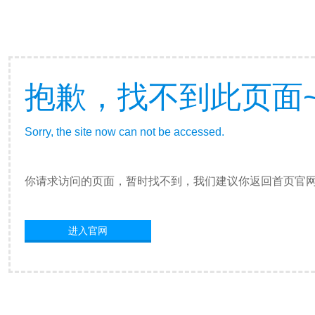
抱歉，找不到此页面
Sorry, the site now can not be accessed.
你请求访问的页面，暂时找不到，我们建议你返回首页官
进入官网